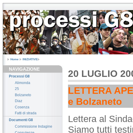
Home
INIZIATIVE
NAVIGAZIONE
20 LUGLIO 20
Processi G8
Alimonda
LETTERA AP
25
Bolzaneto
e Bolzaneto
Diaz
Cosenza
Fatti di strada
Lettera al Sind
Documenti G8
Siamo tutti test
Commissione Indagine
Consulenze