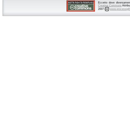
Eccetto dove diversamente
Creative Commons
Attrib
2007
www.processig8