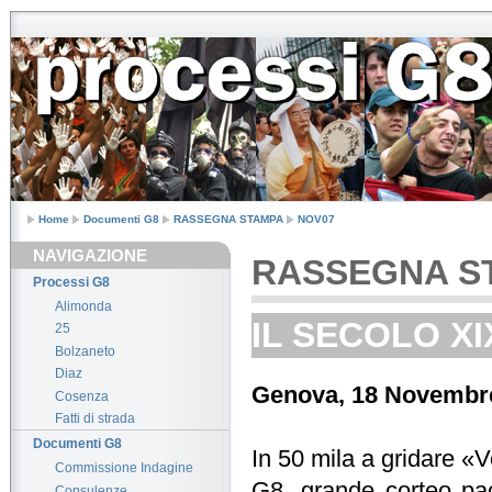
Home
Documenti G8
RASSEGNA STAMPA
NOV07
NAVIGAZIONE
RASSEGNA S
Processi G8
Alimonda
IL SECOLO XIX 
25
Bolzaneto
Diaz
Genova, 18 Novembr
Cosenza
Fatti di strada
Documenti G8
In 50 mila a gridare «V
Commissione Indagine
G8, grande corteo pac
Consulenze