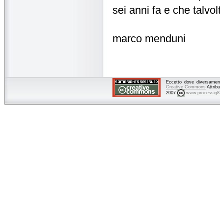
sei anni fa e che talv
marco menduni
Eccetto dove diversamente
Creative Commons
Attrib
2007
www.processig8