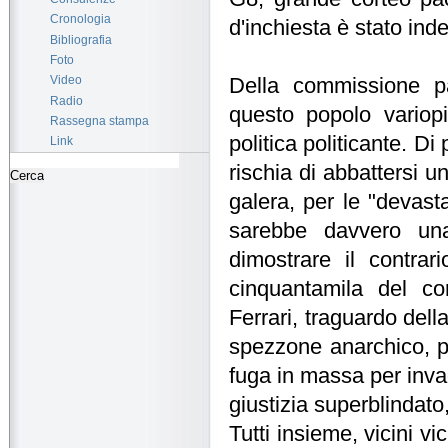
Cronologia
d'inchiesta è stato ind
Bibliografia
Foto
Video
Della commissione pa
Radio
questo popolo variopi
Rassegna stampa
politica politicante. Di
Link
rischia di abbattersi un
galera, per le "devast
sarebbe davvero una
dimostrare il contrar
cinquantamila del c
Ferrari, traguardo della
spezzone anarchico, p
fuga in massa per inva
giustizia superblindato
Tutti insieme, vicini v