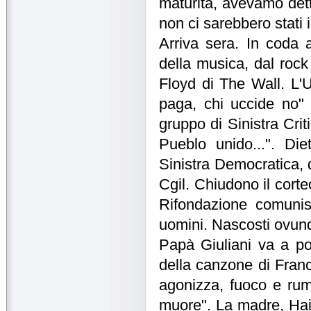
maturità, avevamo det
non ci sarebbero stati 
Arriva sera. In coda al
della musica, dal rock
Floyd di The Wall. L'
paga, chi uccide no" e
gruppo di Sinistra Crit
Pueblo unido...". Die
Sinistra Democratica, 
Cgil. Chiudono il corteo 
Rifondazione comunist
uomini. Nascosti ovunq
Papà Giuliani va a por
della canzone di Fran
agonizza, fuoco e ru
muore". La madre, Ha