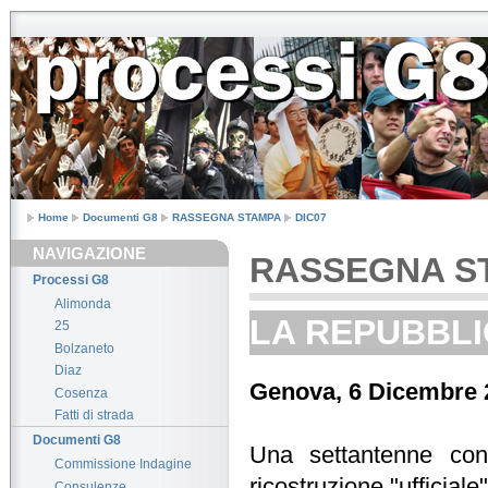
Home
Documenti G8
RASSEGNA STAMPA
DIC07
NAVIGAZIONE
RASSEGNA S
Processi G8
Alimonda
LA REPUBBLICA 
25
Bolzaneto
Diaz
Genova, 6 Dicembre 
Cosenza
Fatti di strada
Documenti G8
Una settantenne conv
Commissione Indagine
ricostruzione "ufficiale
Consulenze