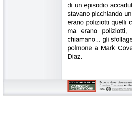
di un episodio accadut
stavano picchiando un
erano poliziotti quell
ma erano poliziotti
chiamano... gli sfolla
polmone a Mark Covell,
Diaz.
Eccetto dove diversamente
Creative Commons
Attrib
2007
www.processig8