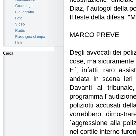
Cronologia
Diaz, l´autogol della po
Bibliografia
Il teste della difesa: "M
Foto
Video
Radio
MARCO PREVE
Rassegna stampa
Link
Degli avvocati dei poli
cose, ma sicuramente 
E´, infatti, raro as
andata in scena ieri 
Davanti al tribunale
programma l´audizione d
poliziotti accusati dell
vorrebbero dimostra
´aggressione alla poliz
nel cortile interno furon