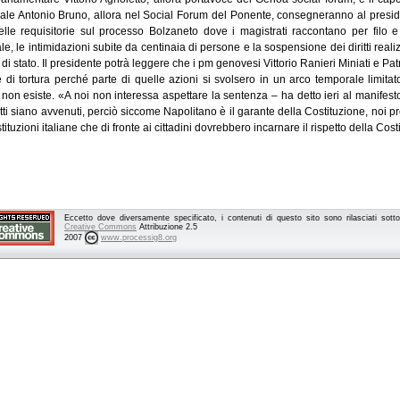
le Antonio Bruno, allora nel Social Forum del Ponente, consegneranno al presid
delle requisitorie sul processo Bolzaneto dove i magistrati raccontano per filo 
e, le intimidazioni subite da centinaia di persone e la sospensione dei diritti reali
 di stato. Il presidente potrà leggere che i pm genovesi Vittorio Ranieri Miniati e P
e di tortura perché parte di quelle azioni si svolsero in un arco temporale limitato
a non esiste. «A noi non interessa aspettare la sentenza – ha detto ieri al manifesto
atti siano avvenuti, perciò siccome Napolitano è il garante della Costituzione, noi 
stituzioni italiane che di fronte ai cittadini dovrebbero incarnare il rispetto della Co
Eccetto dove diversamente specificato, i contenuti di questo sito sono rilasciati sot
Creative Commons
Attribuzione 2.5
2007
www.processig8.org