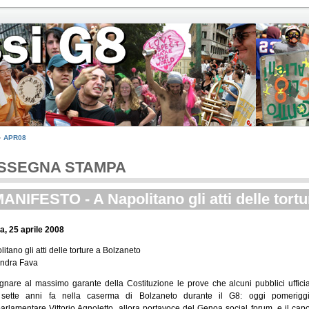
APR08
SSEGNA STAMPA
MANIFESTO - A Napolitano gli atti delle tort
, 25 aprile 2008
itano gli atti delle torture a Bolzaneto
ndra Fava
nare al massimo garante della Costituzione le prove che alcuni pubblici ufficial
 sette anni fa nella caserma di Bolzaneto durante il G8: oggi pomeriggi
parlamentare Vittorio Agnoletto, allora portavoce del Genoa social forum, e il cap