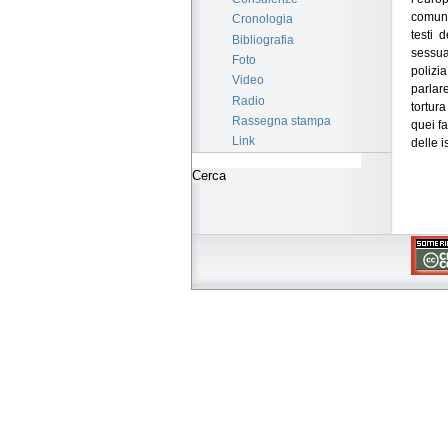
comuna
Cronologia
testi 
Bibliografia
sessual
Foto
polizia
Video
parlar
Radio
tortur
Rassegna stampa
quei f
Link
delle i