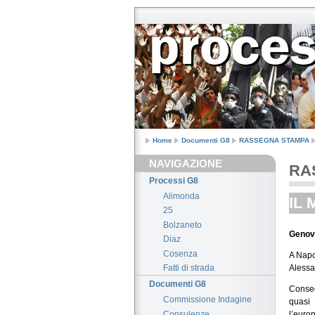
Home
Documenti G8
RASSEGNA STAMPA
NAVIGAZIONE
RA
Processi G8
Alimonda
IL 
25
Bolzaneto
Genova
Diaz
Cosenza
A Napol
Alessa
Fatti di strada
Documenti G8
Conseg
Commissione Indagine
quasi
Consulenze
l’euro