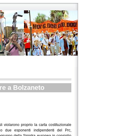
ure a Bolzaneto
i violarono proprio la carta costituzionale
o due esponenti indipendenti del Prc,
ogruppo della Sinistra europea in consiglio