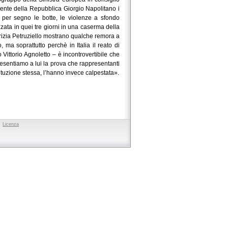
ente della Repubblica Giorgio Napolitano i
e per segno le botte, le violenze a sfondo
zzata in quei tre giorni in una caserma della
atrizia Petruziello mostrano qualche remora a
, ma soprattutto perchè in Italia il reato di
 Vittorio Agnoletto – è incontrovertibile che
presentiamo a lui la prova che rappresentanti
stituzione stessa, l’hanno invece calpestata».
to
Licenza