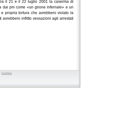
tra il 21 e il 22 luglio 2001 la caserma di
tta dai pm come «un girone infernale» e un
 e propria tortura che avrebbero violato la
i avrebbero inflitto vessazioni agli arrestati
to
Licenza