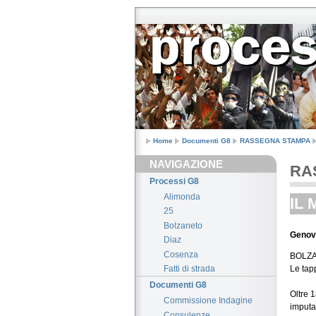
Home
Documenti G8
RASSEGNA STAMPA
NAVIGAZIONE
RA
Processi G8
Alimonda
IL 
25
Bolzaneto
Genova
Diaz
Cosenza
BOLZ
Le tap
Fatti di strada
Documenti G8
Oltre 1
Commissione Indagine
imputat
Consulenze