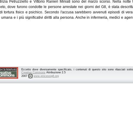
rizia Petruzziello e Vittorio Ranieri Miniati sono del marzo scorso. Nella notte 
eto, dove furono condotte le persone arrestate nei giorni del G8, è stata descri
di tortura fisico e psichico. Secondo l'accusa sarebbero avvenuti episodi di vera
 umana e i più significativi diritti alla persona. Anche in infermeria, medici e agent
Eccetto dove diversamente specificato, i contenuti di questo sito sono rilasciati sot
Creative Commons
Attribuzione 2.5
2007
www.processig8.org