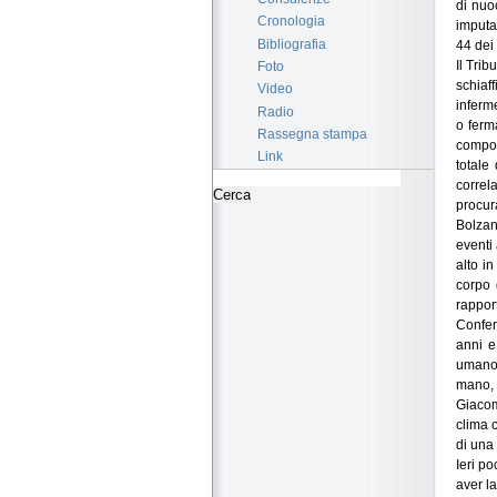
di nuo
Cronologia
imputat
Bibliografia
44 dei
Il Trib
Foto
schiaff
Video
inferm
Radio
o ferm
Rassegna stampa
compor
Link
totale
correl
procur
Bolzan
eventi
alto in
corpo 
rappor
Conferm
anni e
umano»
mano, 
Giacom
clima 
di una 
Ieri p
aver la