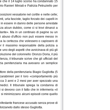
ale che il 14 luglio scorso ha condannato 15
rio Ranieri Miniati e Patrizia Petruziello per
sizioni vessatorie nel cortile e nelle celle;
ti, urla fasciste, taglio forzato dei capelli in
 in essere in danno delle persone arrestate
nza alcun dubbio, come ci si trovi dinanzi a
adante». Ma in un centinaio di pagine su un
di abuso d'ufficio non può essere messo in
nca la certezza che volessero o capissero di
r il massimo responsabile della polizia a
uno degli aspetti che avvicinava di più gli
soluzione del colonnello Oronzo Doria, il più
za, il tribunale scrive che gli ufficiali del
lizia penitenziaria ma avevano un semplice
ettore della penitenziaria Biagio Gugliotta (5
i carabinieri per il loro «comportamento più
ecca 3 anni e 2 mesi per aver spezzato una
edici. Il tribunale spiega la condanna di
i devono con il fatto che in infermeria «il
e si minimizzano alcuni episodi come quello
anifestante francese accusato senza prove di
 Bolzaneto dallo stesso Gugliotta.