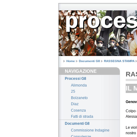
Home
Documenti G8
RASSEGNA STAMPA
NAVIGAZIONE
RA
Processi G8
Alimonda
IL 
25
Bolzaneto
Genov
Diaz
Cosenza
Colpo 
Alessa
Fatti di strada
Documenti G8
Le viol
Commissione Indagine
nostro 
Consulenze