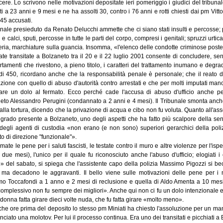
cere. Lo scrivono nelle motivazioni depositate ieri pomeriggio i giudici del tribun
i a 23 anni e 9 mesi e ne ha assolti 30, contro i 76 anni e rotti chiesti dai pm Vitto
 45 accusati.
unale presieduto da Renato Delucchi ammette che ci siano stati insulti e percosse; po
i e calci, sputi, percosse in tutte le parti del corpo, compresi i genitali; spruzzi urtican
eria, marchiature sulla guancia. Insomma, «l'elenco delle condotte criminose poste
ate transitate a Bolzaneto tra il 20 e il 22 luglio 2001 consente di concludere, se
tamenti che rivestono, a pieno titolo, i caratteri del trattamento inumano e degr
 di 450, ricordano anche che la responsabilità penale è personale; che il reato 
azione con quello di abuso d'autorità contro arrestati e che per molti imputati ma
are un dolo al fermato. Ecco perché cade l'accusa di abuso d'ufficio anche pe
eto Alessandro Perugini (condannato a 2 anni e 4 mesi). Il Tribunale smonta anche 
 alla tortura, dicendo che la privazione di acqua e cibo non fu voluta. Quanto all'as
 grado presente a Bolzaneto, uno degli aspetti che ha fatto più scalpore della senten
degli agenti di custodia «non erano (e non sono) superiori gerarchici della po
to di direzione "funzionale"».
ate le pene per i saluti fascisti, le testate contro il muro e altre violenze per l'isp
 due mesi), l'unico per il quale fu riconosciuto anche l'abuso d'ufficio; elogiati 
 del sabato, si spiega che l'assistente capo della polizia Massimo Pigozzi si b
ma decadono le aggravanti. Il bello viene sulle motivazioni delle pene per i m
o Toccafondi a 1 anno e 2 mesi di reclusione e quella di Aldo Amenta a 10 mesi s
complessivo non fu sempre dei migliori». Anche qui non ci fu un dolo intenzionale 
donna fatta girare dieci volte nuda, che fu fatta girare «molto meno».
oche ore prima del deposito lo stesso pm Miniati ha chiesto l'assoluzione per un m
nciato una molotov. Per lui il processo continua. Era uno dei transitati e picchiati a