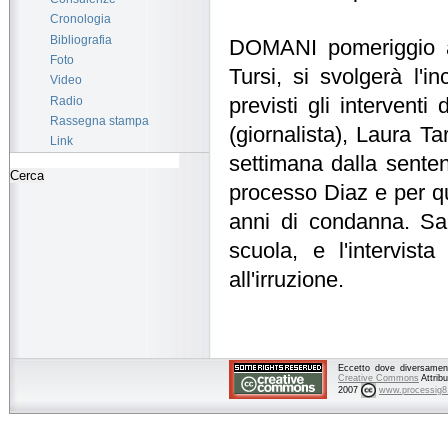
Cronologia
Bibliografia
DOMANI pomeriggio al
Foto
Tursi, si svolgerà l'i
Video
Radio
previsti gli intervent
Rassegna stampa
(giornalista), Laura Ta
Link
settimana dalla sentenz
processo Diaz e per qu
anni di condanna. Sarà
scuola, e l'intervist
all'irruzione.
Eccetto dove diversamente
Creative Commons
Attrib
2007
www.processig8