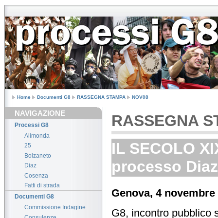
Home
Documenti G8
RASSEGNA STAMPA
NOV08
NAVIGAZIONE
RASSEGNA S
Processi G8
Alimonda
IL SECOLO XIX
25
Bolzaneto
processo Diaz
Diaz
Cosenza
Fatti di strada
Genova, 4 novembre
Documenti G8
Commissione Indagine
G8, incontro pubblico 
Consulenze