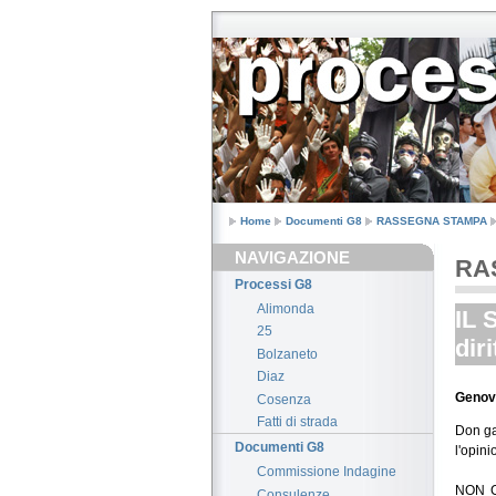
Home
Documenti G8
RASSEGNA STAMPA
NAVIGAZIONE
RA
Processi G8
Alimonda
IL 
25
diri
Bolzaneto
Diaz
Genov
Cosenza
Fatti di strada
Don ga
Documenti G8
l'opin
Commissione Indagine
NON C'
Consulenze