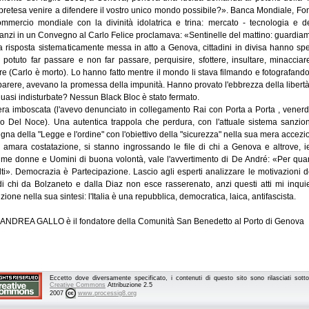
 pretesa venire a difendere il vostro unico mondo possibile?». Banca Mondiale, F
mmercio mondiale con la divinità idolatrica e trina: mercato - tecnologia e de
anzi in un Convegno al Carlo Felice proclamava: «Sentinelle del mattino: guardiamo
a risposta sistematicamente messa in atto a Genova, cittadini in divisa hanno speri
potuto far passare e non far passare, perquisire, sfottere, insultare, minacciare, 
re (Carlo è morto). Lo hanno fatto mentre il mondo li stava filmando e fotografa
parere, avevano la promessa della impunità. Hanno provato l'ebbrezza della libertà
quasi indisturbate? Nessun Black Bloc è stato fermato.
ra imboscata (l'avevo denunciato in collegamento Rai con Porta a Porta , venerdì
io Del Noce). Una autentica trappola che perdura, con l'attuale sistema sanziona
egna della "Legge e l'ordine" con l'obiettivo della "sicurezza" nella sua mera accezi
 amara costatazione, si stanno ingrossando le file di chi a Genova e altrove, 
sime donne e Uomini di buona volontà, vale l'avvertimento di De André: «Per quant
lti». Democrazia è Partecipazione. Lascio agli esperti analizzare le motivazioni 
di chi da Bolzaneto e dalla Diaz non esce rasserenato, anzi questi atti mi inqui
zione nella sua sintesi: l'Italia è una repubblica, democratica, laica, antifascista.
ANDREA GALLO è il fondatore della Comunità San Benedetto al Porto di Genova
Eccetto dove diversamente specificato, i contenuti di questo sito sono rilasciati sot
Creative Commons
Attribuzione 2.5
2007
www.processig8.org