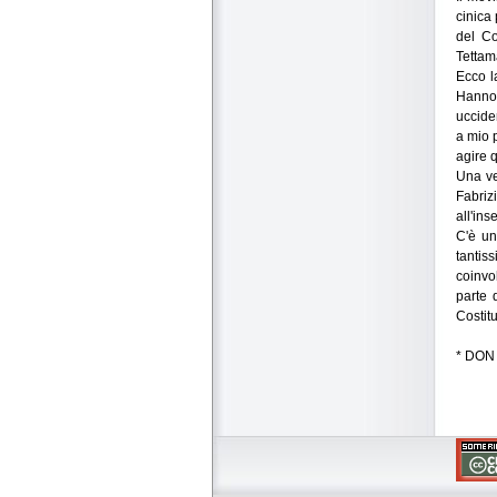
cinica
del Co
Tettam
Ecco l
Hanno 
uccide
a mio 
agire 
Una ve
Fabriz
all'ins
C'è un
tantis
coinvo
parte 
Costitu
* DON 