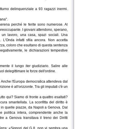
tturno delinquenziale a 93 ragazzi inermi.
cana".
 serena perché le ferite sono numerose. Al
ù preoccupante. I giovani attendono, sperano,
, un lavoro, una casa, spazi sociali. Una
. L'Onda infatti sfila ancora. Non accetta
zza, coloro che esultano di questa sentenza
egativamente, le dichiarazioni tempestive
te il lungo iter giudiziario. Salire alle
l delegittimare le forze dell'ordine.
eri. Anche l'Europa democratica attendeva dal
zione è all'orizzonte. Tra gli imputati c'è un
tto qui? Siamo di fronte a quattro esaltati?
ura smantellata. La sconfitta del diritto è
e, in quelle piazze, da Napoli a Genova. Dal
se politica intera, comprendente anche la
e a Genova transitava il treno dei Diritti
erra: «Signori del G 8, non vi sembra una