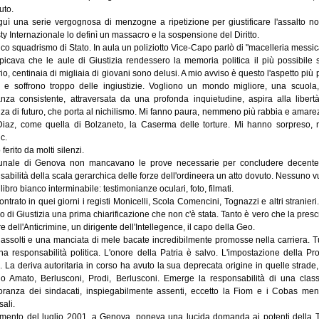
uto.
uì una serie vergognosa di menzogne a ripetizione per giustificare l'assalto no
y Internazionale lo definì un massacro e la sospensione del Diritto.
ico squadrismo di Stato. In aula un poliziotto Vice-Capo parlò di "macelleria messi
picava che le aule di Giustizia rendessero la memoria politica il più possibile
rio, centinaia di migliaia di giovani sono delusi. A mio avviso è questo l'aspetto pi
o e soffrono troppo delle ingiustizie. Vogliono un mondo migliore, una scuola
nza consistente, attraversata da una profonda inquietudine, aspira alla libertà
nza di futuro, che porta al nichilismo. Mi fanno paura, nemmeno più rabbia e amare
Diaz, come quella di Bolzaneto, la Caserma delle torture. Mi hanno sorpreso, n
c.
ferito da molti silenzi.
bunale di Genova non mancavano le prove necessarie per concludere decentemen
abilità della scala gerarchica delle forze dell'ordineera un atto dovuto. Nessuno vuo
libro bianco interminabile: testimonianze oculari, foto, filmati.
ontrato in quei giorni i registi Monicelli, Scola Comencini, Tognazzi e altri strani
 di Giustizia una prima chiarificazione che non c'è stata. Tanto è vero che la prescri
re dell'Anticrimine, un dirigente dell'Intellegence, il capo della Geo.
 assolti e una manciata di mele bacate incredibilmente promosse nella carriera. Tu
a responsabilità politica. L'onore della Patria è salvo. L'impostazione della Proc
. La deriva autoritaria in corso ha avuto la sua deprecata origine in quelle strad
o Amato, Berlusconi, Prodi, Berlusconi. Emerge la responsabilità di una clas
ranza dei sindacati, inspiegabilmente assenti, eccetto la Fiom e i Cobas mentr
ali.
imento del luglio 2001, a Genova, poneva una lucida domanda ai potenti della T