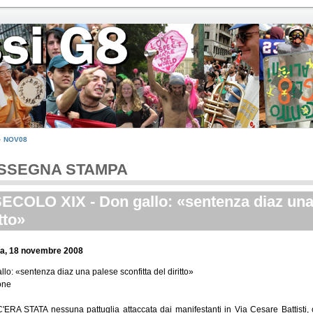
NOV08
SSEGNA STAMPA
SECOLO XIX - Don gallo: «sentenza diaz una 
tto»
a, 18 novembre 2008
llo: «sentenza diaz una palese sconfitta del diritto»
ione
ERA STATA nessuna pattuglia attaccata dai manifestanti in Via Cesare Battisti, co