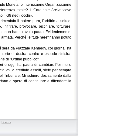
ondo Monetario internazione,Organizzazione
terrenza totale? Il Cardinale Arcivescovo
 il G8 negli occhi».
mentato il potere puro, l'arbitrio assoluto.
infiltrare, provocare, picchiare, torturare,
ndo e non hanno avuto paura. Evidentemente,
 armata. Perché le "tute nere" hanno potuto
 sera da Piazzale Kennedy, col giornalista
torio di destra, centro e pseudo sinistra,
one di "Ordine pubblico".
ieri e oggi ha paura di cambiare.Per me e
o voi vi crediate assolti, siete per sempre
del Tribunale. Mi schiero decisamente dalla
etano e spero di continuare a difendere la
to
Licenza