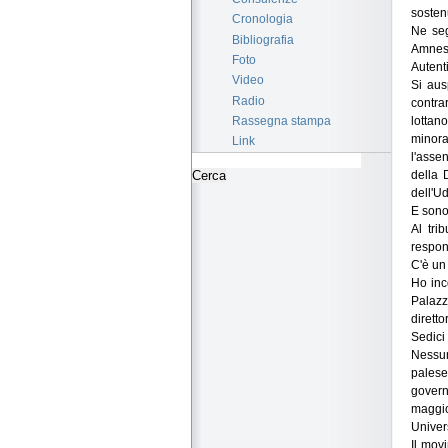
sosten
Cronologia
Ne seg
Bibliografia
Amnest
Foto
Autent
Video
Si aus
Radio
contra
lottan
Rassegna stampa
minora
Link
l'asse
della 
dell'Ud
E sono 
Al tri
respons
C'è un 
Ho inc
Palazzo
diretto
Sedici
Nessun
palese
govern
maggio
Univers
Il mov