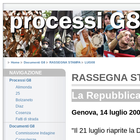
Home
Documenti G8
RASSEGNA STAMPA
LUG08
NAVIGAZIONE
RASSEGNA S
Processi G8
Alimonda
La Repubblica -
25
Bolzaneto
Diaz
Genova, 14 luglio 20
Cosenza
Fatti di strada
Documenti G8
"Il 21 luglio riaprite la 
Commissione Indagine
Consulenze