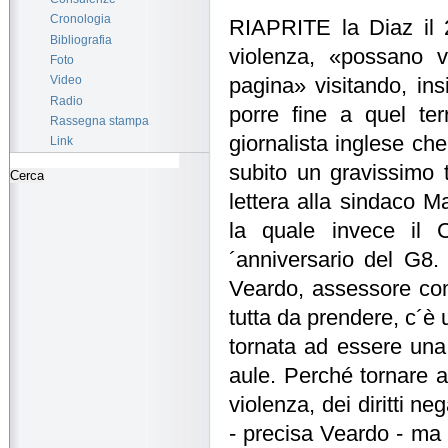
Cronologia
RIAPRITE la Diaz il 21
Bibliografia
violenza, «possano v
Foto
Video
pagina» visitando, ins
Radio
porre fine a quel ter
Rassegna stampa
giornalista inglese ch
Link
subito un gravissimo t
lettera alla sindaco M
la quale invece il 
´anniversario del G8.
Veardo, assessore com
tutta da prendere, c´è u
tornata ad essere una
aule. Perché tornare a 
violenza, dei diritti n
- precisa Veardo - ma