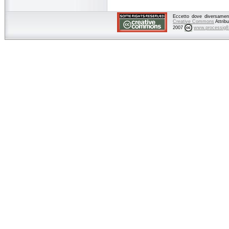
Eccetto dove diversamente
Creative Commons
Attrib
2007
www.processig8