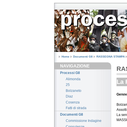
Home
Documenti G8
RASSEGNA STAMPA
NAVIGAZIONE
RA
Processi G8
Alimonda
La 
25
Bolzaneto
Genova
Diaz
Cosenza
Bolzan
Fatti di strada
Assolti
Documenti G8
La sent
MASS
Commissione Indagine
Consulenze