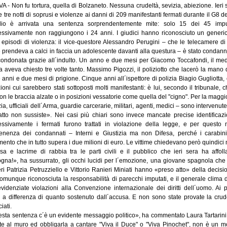
 - Non fu tortura, quella di Bolzaneto. Nessuna crudeltà, sevizia, abiezione. Ieri s
e tre notti di soprusi e violenze ai danni di 209 manifestanti fermati durante il G8 
glio è arrivata una sentenza sorprendentemente mite: solo 15 dei 45 imp
ssivamente non raggiungono i 24 anni. I giudici hanno riconosciuto un generico
i episodi di violenza: il vice-questore Alessandro Perugini – che le telecamere 
 prendeva a calci in faccia un adolescente davanti alla questura – è stato condann
ondonata grazie all´indulto. Un anno e due mesi per Giacomo Toccafondi, il medico
a aveva chiesto tre volte tanto. Massimo Pigozzi, il poliziotto che lacerò la mano 
e anni e due mesi di prigione. Cinque anni all´ispettore di polizia Biagio Gugliotta,
oni cui sarebbero stati sottoposti molti manifestanti: è lui, secondo il tribunale, c
on le braccia alzate o in posizioni vessatorie come quella del "cigno". Per la maggio
zia, ufficiali dell´Arma, guardie carcerarie, militari, agenti, medici – sono interve
fatto non sussiste». Nei casi più chiari sono invece mancate precise identificaz
ssivamente i fermati furono trattati in violazione della legge, e per questo
enenza dei condannati – Interni e Giustizia ma non Difesa, perché i carabinie
mento che in tutto supera i due milioni di euro. Le vittime chiedevano però quindici m
sa e lacrime di rabbia tra le parti civili e il pubblico che ieri sera ha affol
gna!», ha sussurrato, gli occhi lucidi per l´emozione, una giovane spagnola che era
eri Patrizia Petruzziello e Vittorio Ranieri Miniati hanno «preso atto» della dec
comunque riconosciuta la responsabilità di parecchi imputati, e il generale clima
evidenziate violazioni alla Convenzione internazionale dei diritti dell´uomo. Ai p
 a differenza di quanto sostenuto dall´accusa. E non sono state provate la crud
iati.
esta sentenza c´è un evidente messaggio politico», ha commentato Laura Tartarini,
te al muro ed obbligarla a cantare "Viva il Duce" o "Viva Pinochet", non è un mo