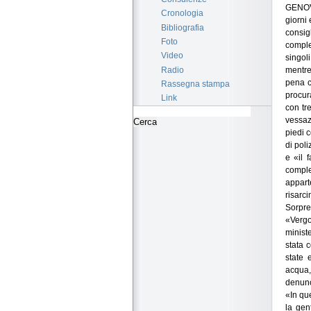
GENOVA
Cronologia
giorni 
Bibliografia
consi
Foto
comple
Video
singol
Radio
mentre
pena c
Rassegna stampa
procur
Link
con tr
vessazi
piedi c
di poli
e «il 
comple
appart
risarci
Sorpre
«Vergo
minist
stata 
state 
acqua,
denunc
«In qu
la gen