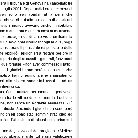
era il tribunale di Genova ha cancellato tre
del luglio 2001. Dopo undici ore di camera di
utati sono stati condannati a pene che
 abuso di autorità sui detenuti ed alcuni
di tutto il mondo avevano anche immortalato
ato a due anni e quattro mesi di reclusione,
 protagonista di tante visite umilianti: la
di un no-global divaricandogli le dita, paga
 considerato il principale responsabile delle
he obbligò i prigionieri a restare per ore in
r parte degli accusati – generali, funzionari
nute due formule: «non aver commesso il fatto»
ioni. I giudici hanno però riconosciuto che
 motivo hanno punito anche i ministeri di
ri alla sbarra sono stati assolti - ad un
ilioni circa.
lato l´aula-bunker del tribunale genovese.
 tra le vittime di sette anni fa. I pubblici
isione, non senza un´evidente amarezza. «E´
 di abusi». Secondo i giudici non sono però
rigionieri sono stati somministrati cibo ed
eltà e l´abiezione di alcuni comportamenti
 uno degli avvocati dei no-global: «Mettere
tivo abietto e futile. Ed è una valutazione