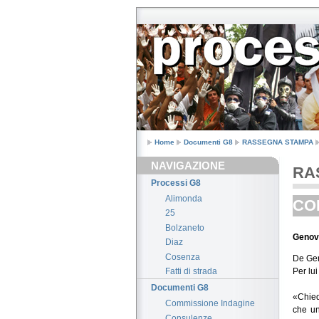
Home
Documenti G8
RASSEGNA STAMPA
NAVIGAZIONE
RA
Processi G8
Alimonda
COR
25
Bolzaneto
Genov
Diaz
Cosenza
De Gen
Per lui
Fatti di strada
Documenti G8
«Chied
Commissione Indagine
che un
Consulenze