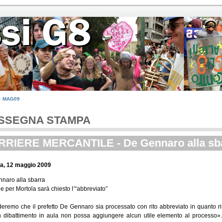
MAG09
SSEGNA STAMPA
RIERE MERCANTILE - De Gennaro alla sb
a, 12 maggio 2009
naro alla sbarra
 e per Mortola sarà chiesto l’“abbreviato”
eremo che il prefetto De Gennaro sia processato con rito abbreviato in quanto rite
 dibattimento in aula non possa aggiungere alcun utile elemento al processo». 