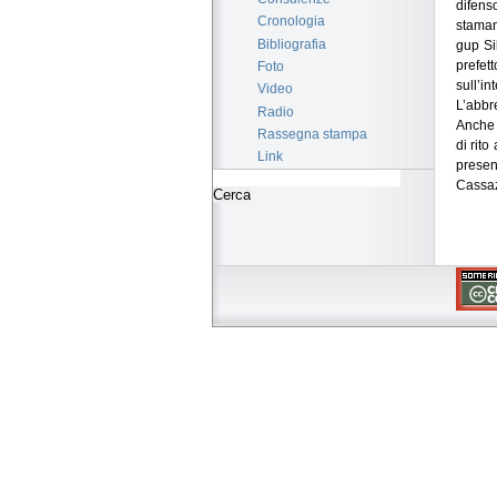
difens
Cronologia
staman
Bibliografia
gup Si
prefet
Foto
sull’in
Video
L’abbre
Radio
Anche 
Rassegna stampa
di rito
Link
presen
Cassazi