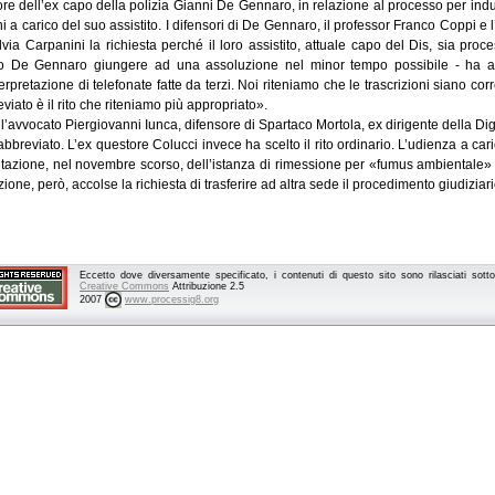
ore dell’ex capo della polizia Gianni De Gennaro, in relazione al processo per indu
i a carico del suo assistito. I difensori di De Gennaro, il professor Franco Coppi e
lvia Carpanini la richiesta perché il loro assistito, attuale capo del Dis, sia proc
to De Gennaro giungere ad una assoluzione nel minor tempo possibile - ha agg
terpretazione di telefonate fatte da terzi. Noi riteniamo che le trascrizioni siano cor
viato è il rito che riteniamo più appropriato».
l’avvocato Piergiovanni Iunca, difensore di Spartaco Mortola, ex dirigente della Dig
 abbreviato. L’ex questore Colucci invece ha scelto il rito ordinario. L’udienza a ca
tazione, nel novembre scorso, dell’istanza di rimessione per «fumus ambientale» d
one, però, accolse la richiesta di trasferire ad altra sede il procedimento giudiziari
Eccetto dove diversamente specificato, i contenuti di questo sito sono rilasciati sot
Creative Commons
Attribuzione 2.5
2007
www.processig8.org