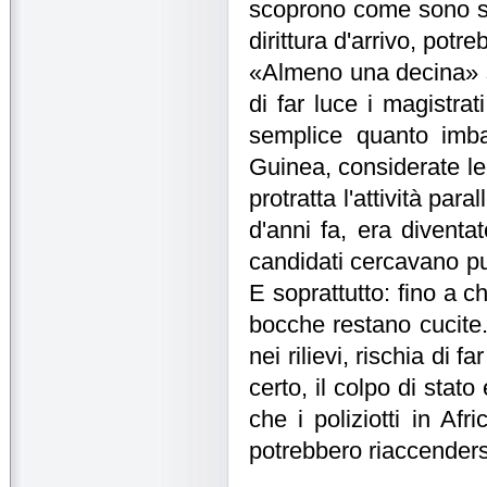
scoprono come sono sco
dirittura d'arrivo, potre
«Almeno una decina» so
di far luce i magistra
semplice quanto imba
Guinea, considerate l
protratta l'attività par
d'anni fa, era diventa
candidati cercavano pu
E soprattutto: fino a c
bocche restano cucite.
nei rilievi, rischia di 
certo, il colpo di stato
che i poliziotti in Afri
potrebbero riaccender