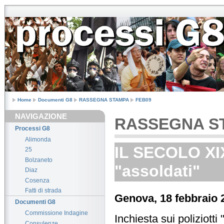
Home
Documenti G8
RASSEGNA STAMPA
FEB09
NAVIGAZIONE
RASSEGNA S
Processi G8
Alimonda
IL SECOLO XIX 
25
Bolzaneto
"assoldati"
Diaz
Cosenza
Fatti di strada
Genova, 18 febbraio 
Documenti G8
Commissione Indagine
Inchiesta sui poliziotti 
Consulenze