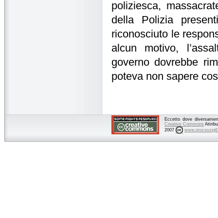
poliziesca, massacrat
della Polizia presen
riconosciuto le respon
alcun motivo, l’assa
governo dovrebbe rimu
poteva non sapere cosa
Eccetto dove diversamente
Creative Commons
Attrib
2007
www.processig8