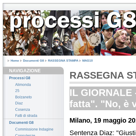
Home
Documenti G8
RASSEGNA STAMPA
MAG10
NAVIGAZIONE
RASSEGNA S
Processi G8
Alimonda
IL GIORNALE -
25
Bolzaneto
fatta". "No, è
Diaz
Cosenza
Fatti di strada
Milano, 19 maggio 2
Documenti G8
Commissione Indagine
Sentenza Diaz: "Giustiz
Consulenze