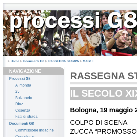
Home
Documenti G8
RASSEGNA STAMPA
MAG10
NAVIGAZIONE
RASSEGNA S
Processi G8
Alimonda
IL SECOLO XIX
25
Bolzaneto
Diaz
Bologna, 19 maggio 
Cosenza
Fatti di strada
COLPO DI SCENA
Documenti G8
ZUCCA “PROMOSSO”
Commissione Indagine
Consulenze