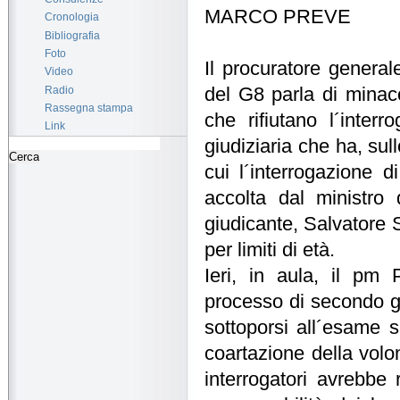
MARCO PREVE
Cronologia
Bibliografia
Foto
Il procuratore general
Video
Radio
del G8 parla di minacc
Rassegna stampa
che rifiutano l´inter
Link
giudiziaria che ha, sul
cui l´interrogazione 
accolta dal ministro 
giudicante, Salvatore 
per limiti di età.
Ieri, in aula, il pm 
processo di secondo gra
sottoporsi all´esame 
coartazione della volon
interrogatori avrebbe 