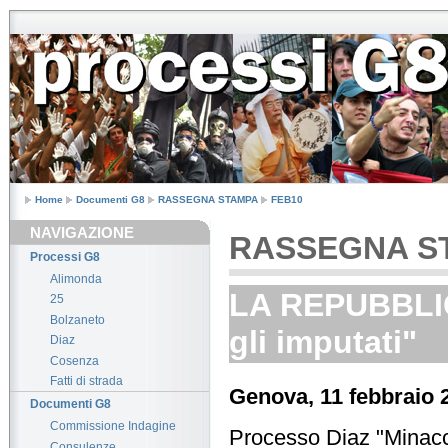
Home
Documenti G8
RASSEGNA STAMPA
FEB10
NAVIGAZIONE
RASSEGNA S
Processi G8
Alimonda
LA REPUBBLICA
25
Bolzaneto
gli imputati"
Diaz
Cosenza
Fatti di strada
Genova, 11 febbraio 
Documenti G8
Commissione Indagine
Processo Diaz "Minaccia
Consulenze