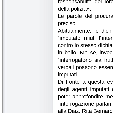
responsabilità dei loro
della polizia».
Le parole del procur
preciso.
Abitualmente, le dichi
´imputato rifiuti l´in
contro lo stesso dichia
in ballo. Ma se, invece
´interrogatorio sia fr
verbali possono essere 
imputati.
Di fronte a questa eve
degli agenti imputati
poter approfondire megl
´interrogazione parlam
alla Diaz. Rita Bernard