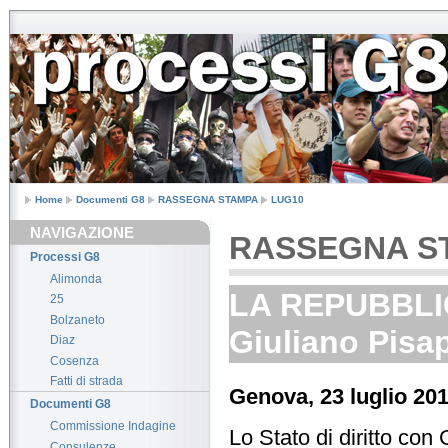
Home
Documenti G8
RASSEGNA STAMPA
LUG10
NAVIGAZIONE
RASSEGNA S
Processi G8
Alimonda
LA REPUBBLICA
25
Bolzaneto
Giuliano Pisa
Diaz
Cosenza
Fatti di strada
Genova, 23 luglio 20
Documenti G8
Commissione Indagine
Lo Stato di diritto con
Consulenze