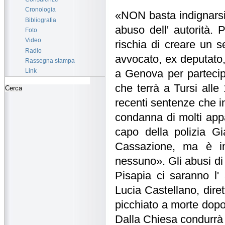
Cronologia
«NON basta indignarsi
Bibliografia
abuso dell' autorità.
Foto
Video
rischia di creare un s
Radio
avvocato, ex deputato,
Rassegna stampa
Link
a Genova per partecipar
che terrà a Tursi alle 
recenti sentenze che in
condanna di molti appar
capo della polizia G
Cassazione, ma è im
nessuno». Gli abusi di 
Pisapia ci saranno l' 
Lucia Castellano, diret
picchiato a morte dopo 
Dalla Chiesa condurrà l