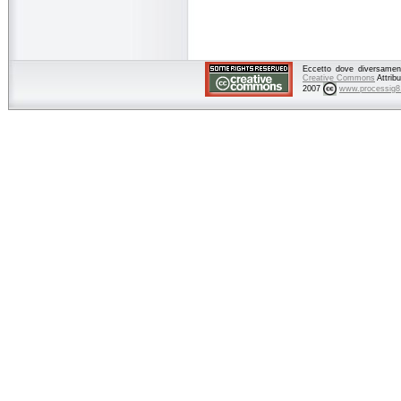
Eccetto dove diversamente
Creative Commons
Attrib
2007
www.processig8