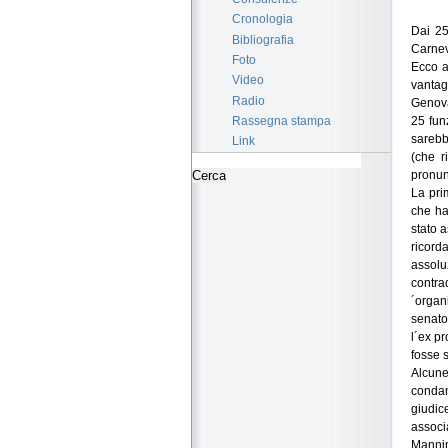
Cronologia
Dai 25
Bibliografia
Carnev
Foto
Ecco a
Video
vantag
Radio
Genova
25 funz
Rassegna stampa
sarebb
Link
(che r
pronun
La pri
che ha
stato 
ricorda
assolu
contra
´organ
senato
l´ex p
fosse 
Alcune
condan
giudic
associ
Mannin