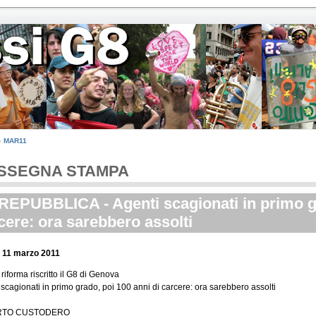
MAR11
SSEGNA STAMPA
REPUBBLICA - Agenti scagionati in primo gr
cere: ora sarebbero assolti
 11 marzo 2011
riforma riscritto il G8 di Genova
 scagionati in primo grado, poi 100 anni di carcere: ora sarebbero assolti
RTO CUSTODERO