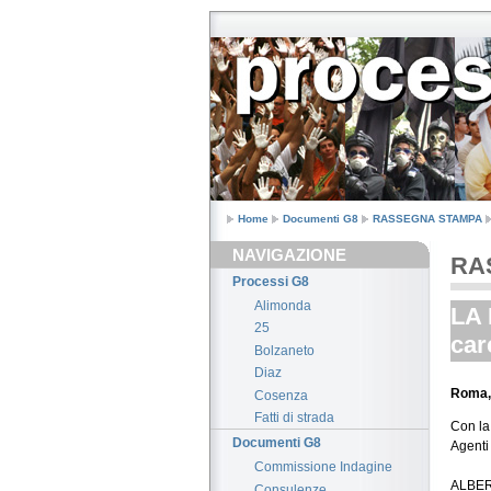
Home
Documenti G8
RASSEGNA STAMPA
NAVIGAZIONE
RA
Processi G8
Alimonda
LA 
25
car
Bolzaneto
Diaz
Roma,
Cosenza
Fatti di strada
Con la 
Documenti G8
Agenti
Commissione Indagine
ALBE
Consulenze