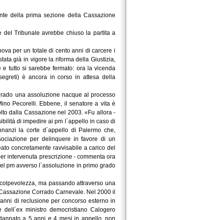
dente della prima sezione della Cassazione
e del Tribunale avrebbe chiuso la partita a
va per un totale di cento anni di carcere i
tata già in vigore la riforma della Giustizia,
 e tutto si sarebbe fermato: ora la vicenda
 segreti) è ancora in corso in attesa della
 grado una assoluzione nacque al processo
Mino Pecorelli. Ebbene, il senatore a vita è
lto dalla Cassazione nel 2003. «Fu allora -
ibilità di impedire ai pm l´appello in caso di
nnanzi la corte d´appello di Palermo che,
ssociazione per delinquere in favore di un
ato concretamente ravvisabile a carico del
per intervenuta prescrizione - commenta ora
 del pm avverso l´assoluzione in primo grado
 colpevolezza, ma passando attraverso una
a Cassazione Corrado Carnevale. Nel 2000 il
anni di reclusione per concorso esterno in
e dell´ex ministro democristiano Calogero
dannato a 5 anni e 4 mesi in appello, non