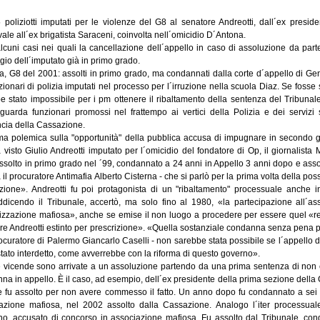
 poliziotti imputati per le violenze del G8 al senatore Andreotti, dall´ex presi
ale all´ex brigatista Saraceni, coinvolta nell´omicidio D´Antona.
lcuni casi nei quali la cancellazione dell´appello in caso di assoluzione da part
gio dell´imputato già in primo grado.
, G8 del 2001: assolti in primo grado, ma condannati dalla corte d´appello di Geno
ionari di polizia imputati nel processo per l´irruzione nella scuola Diaz. Se fosse s
e stato impossibile per i pm ottenere il ribaltamento della sentenza del Tribunale
iguarda funzionari promossi nel frattempo ai vertici della Polizia e dei servizi
cia della Cassazione.
ma polemica sulla "opportunità" della pubblica accusa di impugnare in secondo
 visto Giulio Andreotti imputato per l´omicidio del fondatore di Op, il giornalista 
assolto in primo grado nel ´99, condannato a 24 anni in Appello 3 anni dopo e asso
 il procuratore Antimafia Alberto Cisterna - che si parlò per la prima volta della poss
zione». Andreotti fu poi protagonista di un "ribaltamento" processuale anche i
ddicendo il Tribunale, accertò, ma solo fino al 1980, «la partecipazione all´a
izzazione mafiosa», anche se emise il non luogo a procedere per essere quel «re
re Andreotti estinto per prescrizione». «Quella sostanziale condanna senza pena 
rocuratore di Palermo Giancarlo Caselli - non sarebbe stata possibile se l´appello
stato interdetto, come avverrebbe con la riforma di questo governo».
 vicende sono arrivate a un assoluzione partendo da una prima sentenza di non
na in appello. È il caso, ad esempio, dell´ex presidente della prima sezione dell
e fu assolto per non avere commesso il fatto. Un anno dopo fu condannato a sei 
azione mafiosa, nel 2002 assolto dalla Cassazione. Analogo l´iter processual
o, accusato di concorso in associazione mafiosa. Fu assolto dal Tribunale, con