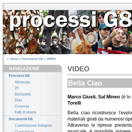
Home
Documenti G8
VIDEO
VIDEO
NAVIGAZIONE
Processi G8
Bella Ciao
Alimonda
25
Bolzaneto
Marco Giusti, Sal Mineo
(è l
Diaz
Torelli
Cosenza
Bella ciao ricostruisce l'evol
Fatti di strada
materiali girati da numerosi op
Documenti G8
Attraverso le riprese presen
Commissione Indagine
musicale, è possibile riviver
Consulenze