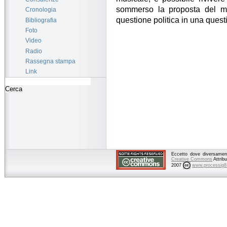
sommerso la proposta del mo
Cronologia
questione politica in una questi
Bibliografia
Foto
Video
Radio
Rassegna stampa
Link
Eccetto dove diversamente
Creative Commons
Attrib
2007
www.processig8