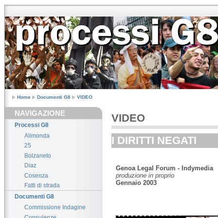
Home
Documenti G8
VIDEO
NAVIGAZIONE
VIDEO
Processi G8
Alimonda
I DIRITTI NEGATI
25
Bolzaneto
Diaz
Genoa Legal Forum - Indymedia
produzione in proprio
Cosenza
Gennaio 2003
Fatti di strada
Documenti G8
Commissione Indagine
Consulenze