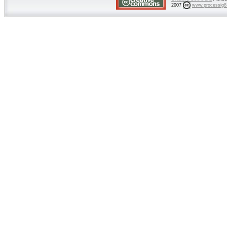
2007
www.processig8