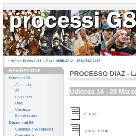
Home
Processi G8
Diaz
UDIENZA 14 - 25 MARZO 2010
NAVIGAZIONE
PROCESSO DIAZ - La 
Processi G8
Alimonda
Udienza 14 - 25 Marz
25
Bolzaneto
Diaz
Cosenza
VERBALE
Fatti di strada
Documenti G8
Commissione Indagine
TRASCRIZIONE
Consulenze