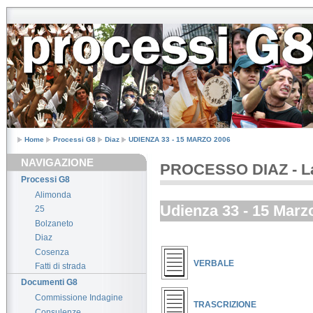
Home
Processi G8
Diaz
UDIENZA 33 - 15 MARZO 2006
NAVIGAZIONE
PROCESSO DIAZ - La 
Processi G8
Alimonda
Udienza 33 - 15 Marz
25
Bolzaneto
Diaz
Cosenza
VERBALE
Fatti di strada
Documenti G8
Commissione Indagine
TRASCRIZIONE
Consulenze