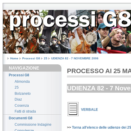
Home
Processi G8
25
UDIENZA 82 - 7 NOVEMBRE 2006
NAVIGAZIONE
PROCESSO AI 25 MANI
Processi G8
Alimonda
UDIENZA 82 - 7 Nov
25
Bolzaneto
Diaz
Cosenza
VERBALE
Fatti di strada
Documenti G8
Commissione Indagine
>>
Torna all'elenco delle udienze dei 2
Consulenze