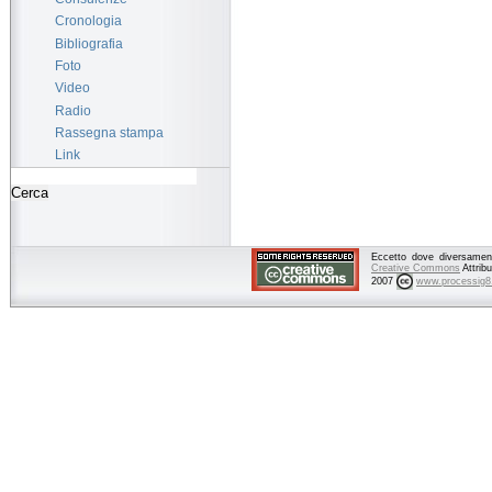
Cronologia
Bibliografia
Foto
Video
Radio
Rassegna stampa
Link
Eccetto dove diversamente
Creative Commons
Attrib
2007
www.processig8