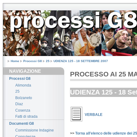
Home
Processi G8
25
UDIENZA 125 - 18 SETTEMBRE 2007
NAVIGAZIONE
PROCESSO AI 25 MANI
Processi G8
Alimonda
UDIENZA 125 - 18 Se
25
Bolzaneto
Diaz
Cosenza
VERBALE
Fatti di strada
Documenti G8
Commissione Indagine
>>
Torna all'elenco delle udienze dei 2
Consulenze