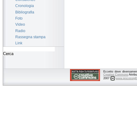
Cronologia
Bibliografia
Foto
Video
Radio
Rassegna stampa
Link
Eccetto dove diversamente
Creative Commons
Attrib
2007
www.processig8