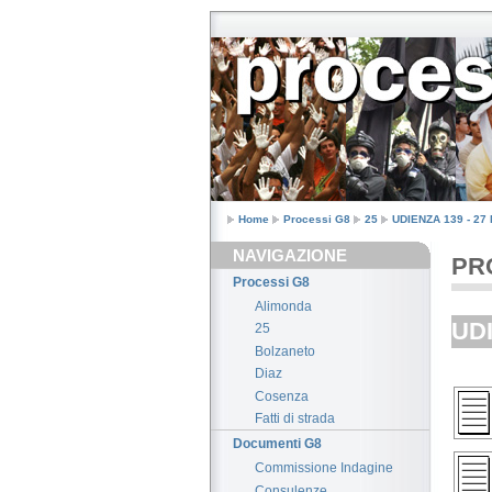
Home
Processi G8
25
UDIENZA 139 - 2
NAVIGAZIONE
PRO
Processi G8
Alimonda
UDI
25
Bolzaneto
Diaz
Cosenza
Fatti di strada
Documenti G8
Commissione Indagine
Consulenze