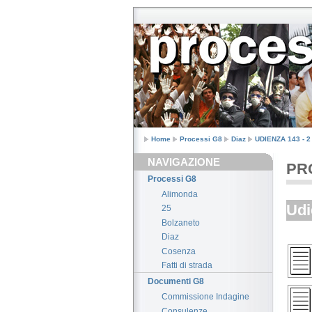
Home
Processi G8
Diaz
UDIENZA 143 - 2 
NAVIGAZIONE
PRO
Processi G8
Alimonda
Udi
25
Bolzaneto
Diaz
Cosenza
Fatti di strada
Documenti G8
Commissione Indagine
Consulenze