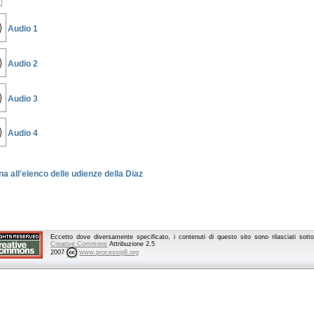
Audio 1
Audio 2
Audio 3
Audio 4
na all'elenco delle udienze della Diaz
Eccetto dove diversamente specificato, i contenuti di questo sito sono rilasciati sot
Creative Commons
Attribuzione 2.5
2007
www.processig8.org